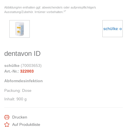
Abbildung/en enthalten ggf. abweichende/s oder aufpreispflichtige/s
17
Ausstattung/Zubehör. Irrtümer vorbehalten.
dentavon ID
schülke
(
70003653
)
Art.-Nr.:
322003
Abformdesinfektion
Packung
:
Dose
Inhalt
:
900 g
Drucken
Auf Produktliste