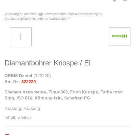
Abbildung/en enthalten ggf. abweichende/s oder aufpreispflichtige/s
17
Ausstattung/Zubehör. Irrtümer vorbehalten.
Diamantbohrer Knospe / Ei
ORBIS Dental
(
322220
)
Art.-Nr.:
322220
Diamantinstrumente, Figur 368, Form Knospe, Farbe roter
Ring, ISO 016, Körnung fein, Schaftart FG
Packung
:
Packung
Inhalt
:
5 Stück