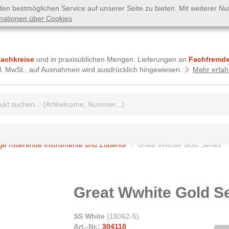
n bestmöglichen Service auf unserer Seite zu bieten. Mit weiterer N
mationen über Cookies
Fachkreise
und in praxisüblichen Mengen. Lieferungen an
Fachfremde
tzl. MwSt., auf Ausnahmen wird ausdrücklich hingewiesen.
Mehr erfah
griff:
ge rotierende Instrumente und Zubehör
Great Wwhite Gold Series
Great Wwhite Gold S
SS White
(
18062-5
)
Art.-Nr.:
304110