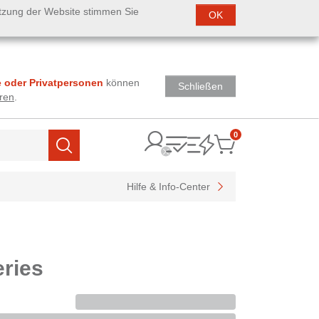
utzung der Website stimmen Sie
OK
 oder Privatpersonen
können
Schließen
ren
.
0
Items
Suchen
Hilfe & Info-Center
eries