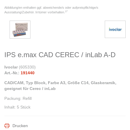
Abbildung/en enthalten ggf. abweichende/s oder aufpreispflichtige/s
17
Ausstattung/Zubehör. Irrtümer vorbehalten.
IPS e.max CAD CEREC / inLab A-D
Ivoclar
(
605330
)
Art.-Nr.:
191440
CAD/CAM, Typ Block, Farbe A3, Größe C14, Glaskeramik,
geeignet für Cerec / inLab
Packung
:
Refill
Inhalt
:
5 Stück
Drucken