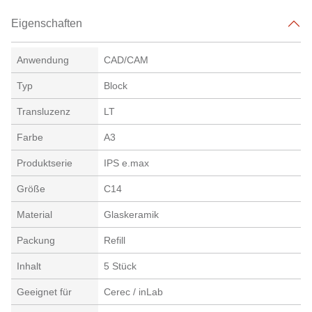
Eigenschaften
Anwendung
CAD/CAM
Typ
Block
Transluzenz
LT
Farbe
A3
Produktserie
IPS e.max
Größe
C14
Material
Glaskeramik
Packung
Refill
Inhalt
5 Stück
Geeignet für
Cerec / inLab