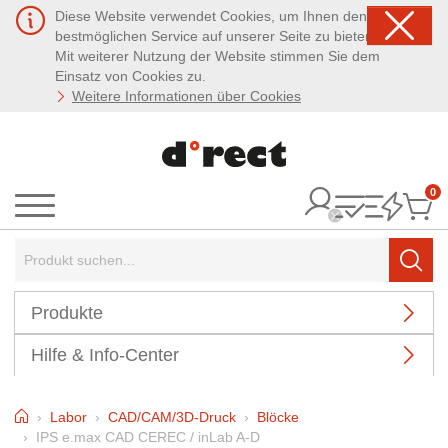
Diese Website verwendet Cookies, um Ihnen den
bestmöglichen Service auf unserer Seite zu bieten.
Mit weiterer Nutzung der Website stimmen Sie dem
Einsatz von Cookies zu.
Weitere Informationen über Cookies
0
It
Menü
Suchbegriff:
Such
Produkte
Hilfe & Info-Center
Home
Labor
CAD/CAM/3D-Druck
Blöcke
IPS e.max CAD CEREC / inLab A-D