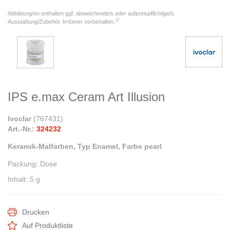
Abbildung/en enthalten ggf. abweichende/s oder aufpreispflichtige/s
17
Ausstattung/Zubehör. Irrtümer vorbehalten.
IPS e.max Ceram Art Illusion
Ivoclar
(
767431
)
Art.-Nr.:
324232
Keramik-Malfarben, Typ Enamel, Farbe pearl
Packung
:
Dose
Inhalt
:
5 g
Drucken
Auf Produktliste