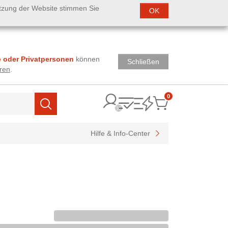
utzung der Website stimmen Sie
OK
 oder Privatpersonen
können
Schließen
ren
.
0
Items
Suchen
Hilfe & Info-Center