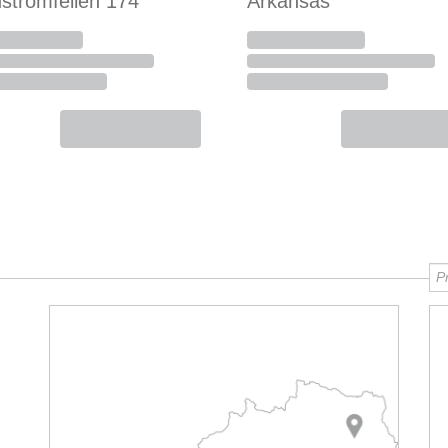
strömfeilen 174
Arkansas