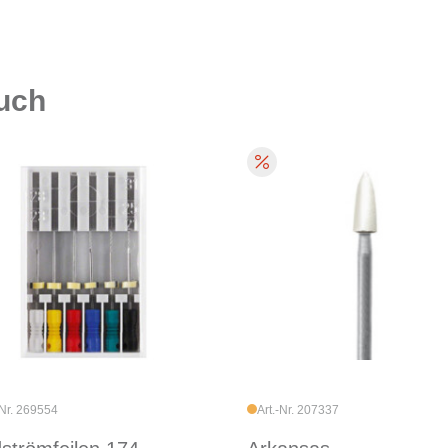
auch
-Nr. 269554
Art.-Nr. 207337