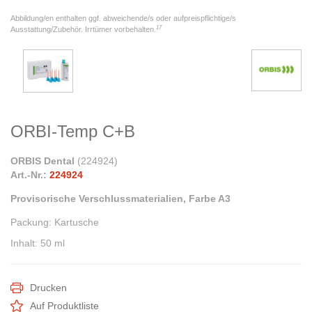
Abbildung/en enthalten ggf. abweichende/s oder aufpreispflichtige/s
17
Ausstattung/Zubehör. Irrtümer vorbehalten.
ORBI-Temp C+B
ORBIS Dental
(
224924
)
Art.-Nr.:
224924
Provisorische Verschlussmaterialien, Farbe A3
Packung
:
Kartusche
Inhalt
:
50 ml
Drucken
Auf Produktliste