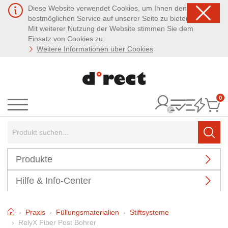
Diese Website verwendet Cookies, um Ihnen den
bestmöglichen Service auf unserer Seite zu bieten.
Mit weiterer Nutzung der Website stimmen Sie dem
Einsatz von Cookies zu.
Weitere Informationen über Cookies
0
It
Menü
Suchbegriff:
Such
Produkte
Hilfe & Info-Center
Home
Praxis
Füllungsmaterialien
Stiftsysteme
RelyX Fiber Post Bohrer