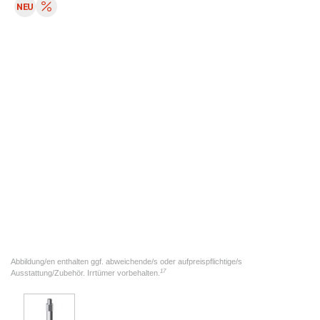
Abbildung/en enthalten ggf. abweichende/s oder aufpreispflichtige/s
17
Ausstattung/Zubehör. Irrtümer vorbehalten.