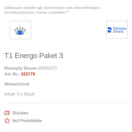
Abbildung/en enthalten ggf. abweichende/s oder aufpreispflichtige/s
17
Ausstattung/Zubehör. Irrtümer vorbehalten.
T1 Energo Paket 3
Dentsply Sirona
(
6839117
)
Art.-Nr.:
322779
Winkelstück
Inhalt
:
5 x Stück
Drucken
Auf Produktliste