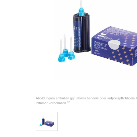
Abbildung/en enthalten ggf. abweichende/s oder aufpreispflichtige/s
17
Irrtümer vorbehalten.