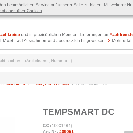
n bestmöglichen Service auf unserer Seite zu bieten. Mit weiterer N
mationen über Cookies
Fachkreise
und in praxisüblichen Mengen. Lieferungen an
Fachfremde
tzl. MwSt., auf Ausnahmen wird ausdrücklich hingewiesen.
Mehr erfah
griff:
Provisorien K & B, Inlays und Onlays
TEMPSMART DC
TEMPSMART DC
GC
(
10001464
)
Art.-Nr.:
269051