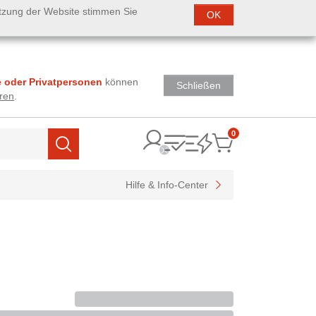
utzung der Website stimmen Sie
OK
 oder Privatpersonen
können
Schließen
ren
.
0
Items
Suchen
Hilfe & Info-Center