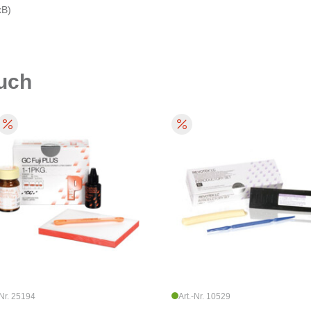
kB)
auch
-Nr. 25194
Art.-Nr. 10529