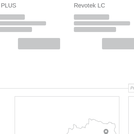
i PLUS
Revotek LC