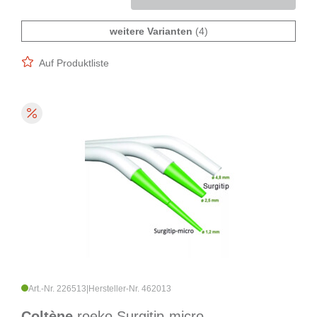
weitere Varianten
(4)
Auf Produktliste
Art.-Nr. 226513
|
Hersteller-Nr. 462013
Coltène
roeko Surgitip-micro