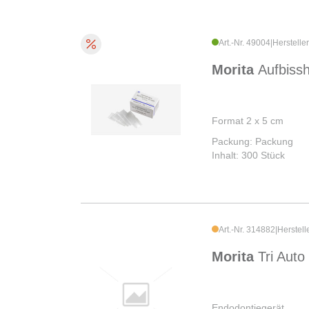
Art.-Nr. 49004
|
Herstelle
Morita
Aufbissh
Format 2 x 5 cm
Packung: Packung
Inhalt: 300 Stück
Art.-Nr. 314882
|
Herstell
Morita
Tri Aut
Endodontiegerät