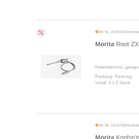
Art.-Nr. 314564
|
Herstell
Morita
Root ZX
Feilenklemme, geeigne
Packung: Packung
Inhalt: 1 x 3 Stück
Art.-Nr. 161678
|
Herstell
Morita
Kopfstü