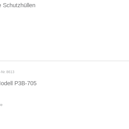
 Schutzhüllen
r-Nr. 8613
odell P3B-705
le