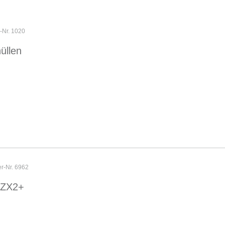
r-Nr. 1020
üllen
er-Nr. 6962
o ZX2+