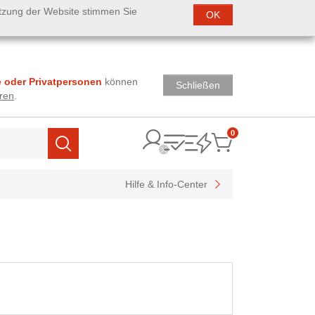
utzung der Website stimmen Sie
OK
 oder Privatpersonen
können
Schließen
ren
.
0
Items
Suchen
Hilfe & Info-Center