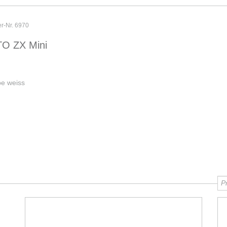
er-Nr. 6970
O ZX Mini
be weiss