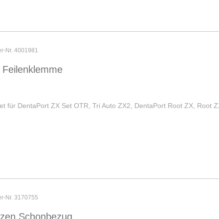
er-Nr. 4001981
 Feilenklemme
t für DentaPort ZX Set OTR, Tri Auto ZX2, DentaPort Root ZX, Root 
er-Nr. 3170755
tzen Schonbezug