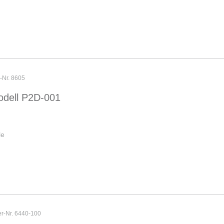
r-Nr. 8605
dell P2D-001
le
er-Nr. 6440-100