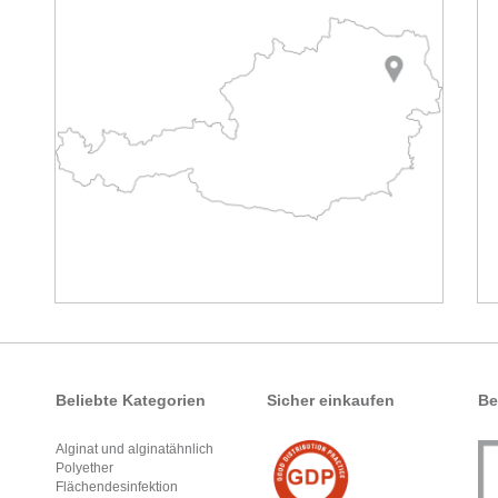
Beliebte Kategorien
Sicher einkaufen
Be
Alginat und alginatähnlich
Polyether
Flächendesinfektion