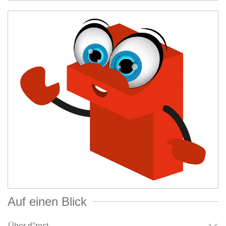
Auf einen Blick
Über d°rect