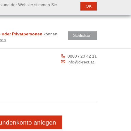
utzung der Website stimmen Sie
OK
 oder Privatpersonen
können
Schließen
ren
.
0800 / 20 42 11
info@d-rect.at
Kundenkonto anlegen