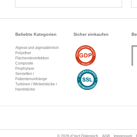
Beliebte Kategorien
Sicher einkaufen
Be
Alginat und alginatähnlich
Polyether
Flächendesinfektion
Composite
Prophylaxe
Servietten /
Patientenumhänge
Turbinen / Winkelstücke /
Handstücke
© 2026
d°rect Österreich
AGB
Impressum