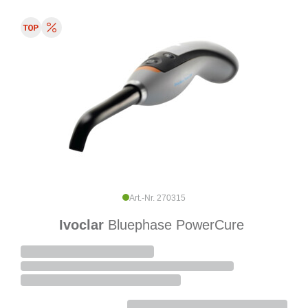
Art.-Nr. 270315
Ivoclar
Bluephase PowerCure