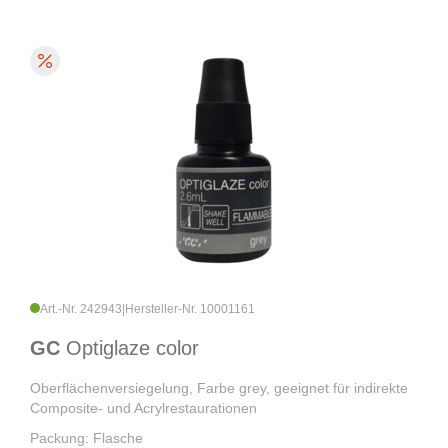
Art.-Nr. 242943
|
Hersteller-Nr. 10001161
GC
Optiglaze color
Oberflächenversiegelung, Farbe grey, geeignet für indirekte
Composite- und Acrylrestaurationen
Packung: Flasche