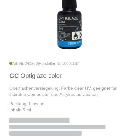
Art.-Nr. 241306
|
Hersteller-Nr. 10001167
GC
Optiglaze color
Oberflächenversiegelung, Farbe clear HV, geeignet für
indirekte Composite- und Acrylrestaurationen
Packung: Flasche
Inhalt: 5 ml