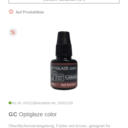
Auf Produktliste
Art.-Nr. 243218
|
Hersteller-Nr. 10001159
GC
Optiglaze color
Oberflächenversiegelung, Farbe red brown, geeignet für