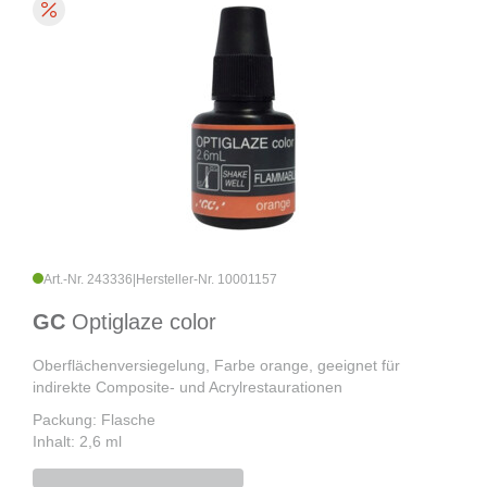
Art.-Nr. 243336
|
Hersteller-Nr. 10001157
GC
Optiglaze color
Oberflächenversiegelung, Farbe orange, geeignet für
indirekte Composite- und Acrylrestaurationen
Packung: Flasche
Inhalt: 2,6 ml