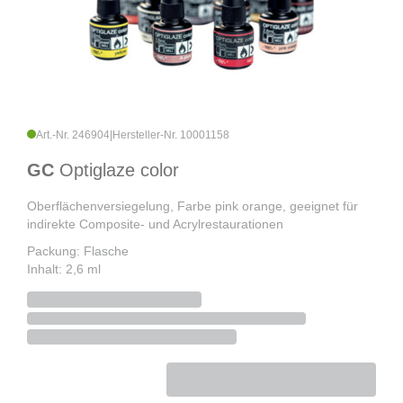
Art.-Nr. 246904
|
Hersteller-Nr. 10001158
GC
Optiglaze color
Oberflächenversiegelung, Farbe pink orange, geeignet für
indirekte Composite- und Acrylrestaurationen
Packung: Flasche
Inhalt: 2,6 ml