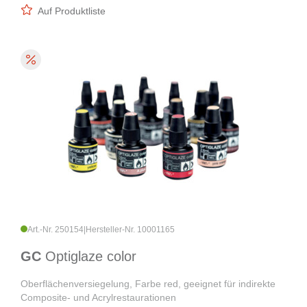
Auf Produktliste
Art.-Nr. 250154
|
Hersteller-Nr. 10001165
GC
Optiglaze color
Oberflächenversiegelung, Farbe red, geeignet für indirekte
Composite- und Acrylrestaurationen