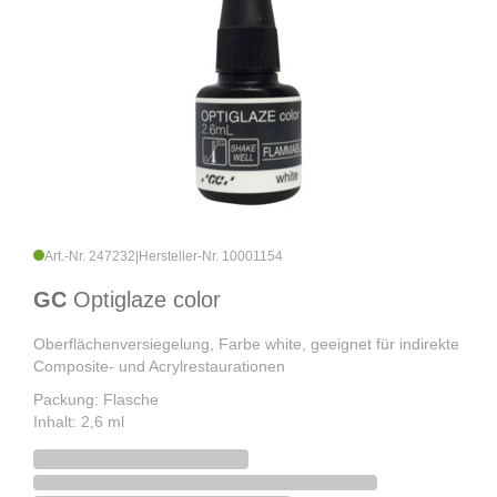
Art.-Nr. 247232
|
Hersteller-Nr. 10001154
GC
Optiglaze color
Oberflächenversiegelung, Farbe white, geeignet für indirekte
Composite- und Acrylrestaurationen
Packung: Flasche
Inhalt: 2,6 ml