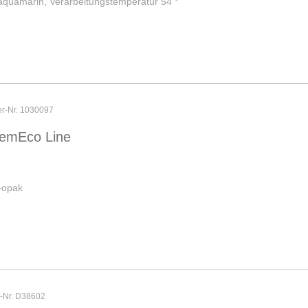
aquamarin, Verarbeitungstemperatur 54 °
er-Nr. 1030097
emEco Line
-opak
r-Nr. D38602