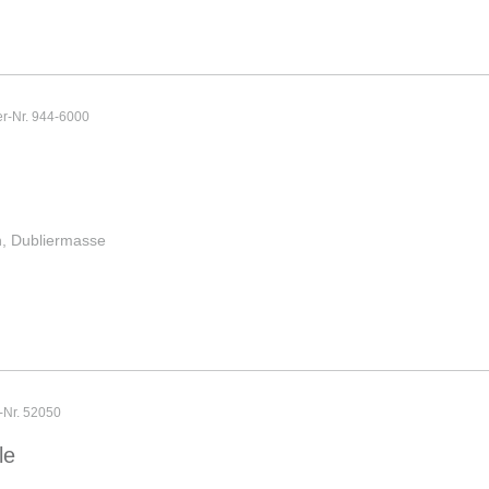
er-Nr. 944-6000
n, Dubliermasse
r-Nr. 52050
le