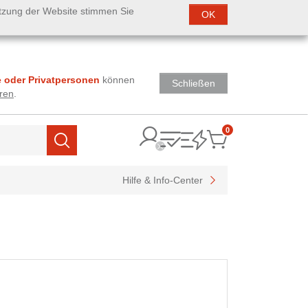
utzung der Website stimmen Sie
OK
 oder Privatpersonen
können
Schließen
ren
.
0
Items
Suchen
Hilfe & Info-Center