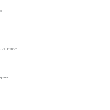
ge
er-Nr. D38601
nsparent