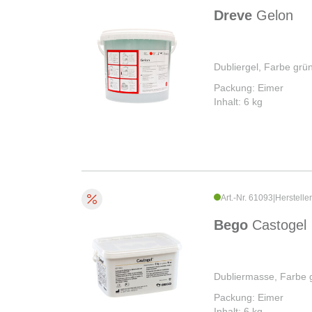
Dreve
Gelon
Dubliergel, Farbe grü
Packung: Eimer
Inhalt: 6 kg
Art.-Nr. 61093
|
Herstelle
Bego
Castogel
Dubliermasse, Farbe g
Packung: Eimer
Inhalt: 6 kg