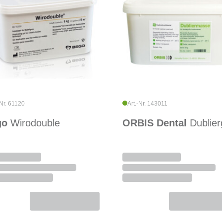
-Nr. 61120
Art.-Nr. 143011
go
Wirodouble
ORBIS Dental
Dublier