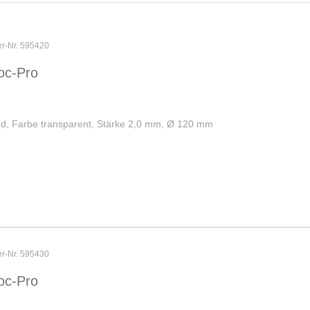
er-Nr. 595420
oc-Pro
und, Farbe transparent, Stärke 2,0 mm, Ø 120 mm
er-Nr. 595430
oc-Pro