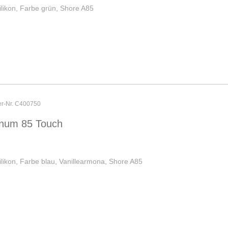
ilikon, Farbe grün, Shore A85
er-Nr. C400750
inum 85 Touch
ilikon, Farbe blau, Vanillearmona, Shore A85