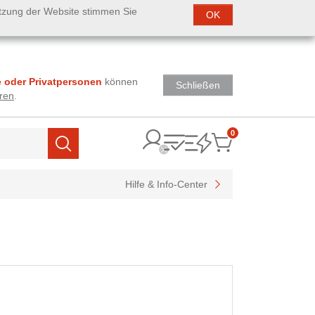
utzung der Website stimmen Sie
OK
 oder Privatpersonen
können
Schließen
ren
.
0
Items
Suchen
Hilfe & Info-Center