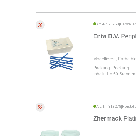
Art.-Nr. 73958
|
Herstelle
Enta B.V.
Peri
Modellieren, Farbe bl
Packung: Packung
Inhalt: 1 x 60 Stangen
Art.-Nr. 318278
|
Herstell
Zhermack
Plat