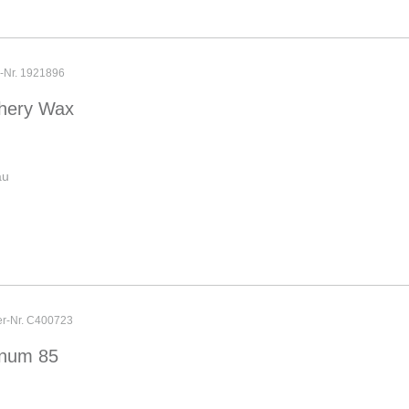
r-Nr. 1921896
phery Wax
au
er-Nr. C400723
inum 85