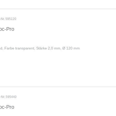
r-Nr. 595120
oc-Pro
und, Farbe transparent, Stärke 2,0 mm, Ø 120 mm
r-Nr. 595440
oc-Pro