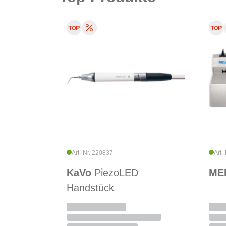
Art.-Nr. 220837
Art.
KaVo
PiezoLED
ME
Handstück