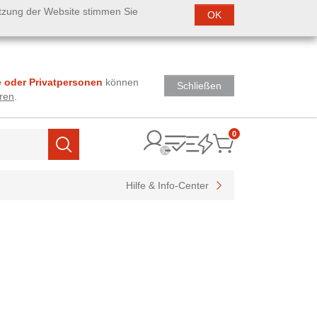
utzung der Website stimmen Sie
OK
 oder Privatpersonen
können
Schließen
ren
.
0
Items
Suchen
Hilfe & Info-Center