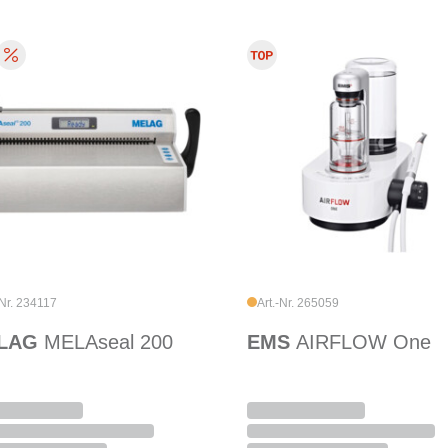
-Nr. 234117
Art.-Nr. 265059
LAG
MELAseal 200
EMS
AIRFLOW One