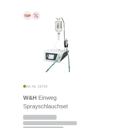
Art.-Nr. 19759
W&H
Einweg
Sprayschlauchset