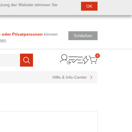
utzung der Website stimmen Sie
OK
 oder Privatpersonen
können
Schließen
ren
.
0
Items
Suchen
Hilfe & Info-Center