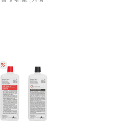
net für Periomat, XR 04