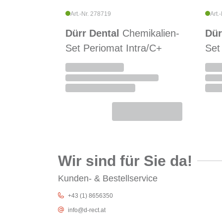
Art.-Nr. 278719
Art.
Dürr Dental
Chemikalien-
Dür
Set Periomat Intra/C+
Set
Wir sind für Sie da!
Kunden- & Bestellservice
+43 (1) 8656350
info@d-rect.at