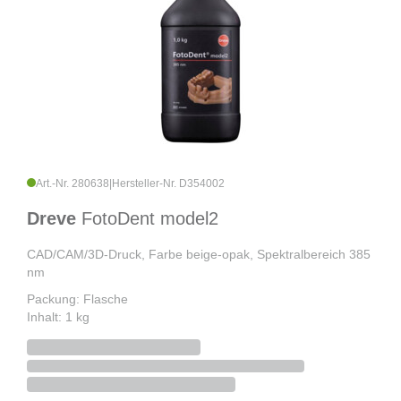
Art.-Nr. 280638
|
Hersteller-Nr. D354002
Dreve
FotoDent model2
CAD/CAM/3D-Druck, Farbe beige-opak, Spektralbereich 385
nm
Packung: Flasche
Inhalt: 1 kg