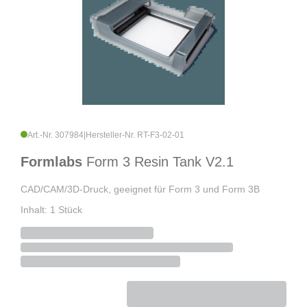
Art.-Nr. 307984
|
Hersteller-Nr. RT-F3-02-01
Formlabs
Form 3 Resin Tank V2.1
CAD/CAM/3D-Druck, geeignet für Form 3 und Form 3B
Inhalt: 1 Stück