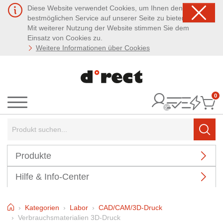
Diese Website verwendet Cookies, um Ihnen den
bestmöglichen Service auf unserer Seite zu bieten.
Mit weiterer Nutzung der Website stimmen Sie dem
Einsatz von Cookies zu.
Weitere Informationen über Cookies
0
It
Menü
Suchbegriff:
Such
Produkte
Hilfe & Info-Center
Home
Kategorien
Labor
CAD/CAM/3D-Druck
Verbrauchsmaterialien 3D-Druck