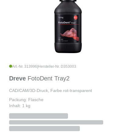
Art.-Nr. 313996
|
Hersteller-Nr. D353003
Dreve
FotoDent Tray2
CAD/CAM/3D-Druck, Farbe rot-transparent
Packung: Flasche
Inhalt: 1 kg