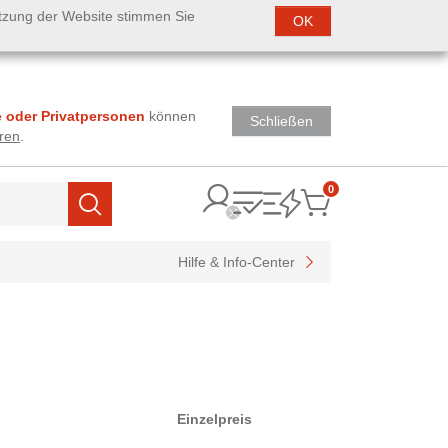
utzung der Website stimmen Sie
OK
 oder Privatpersonen
können
Schließen
ren
.
0
Items
Suchen
Hilfe & Info-Center
Einzelpreis