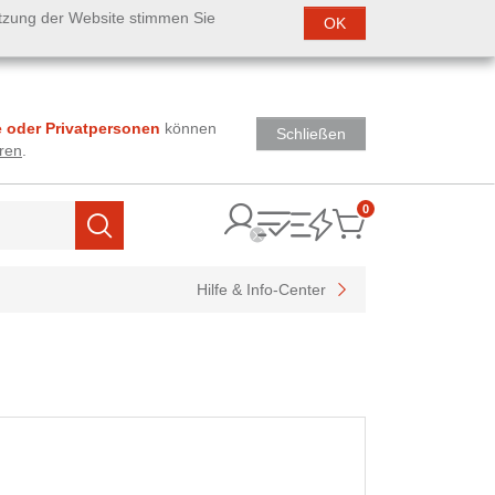
utzung der Website stimmen Sie
OK
 oder Privatpersonen
können
Schließen
ren
.
0
Items
Suchen
Hilfe & Info-Center