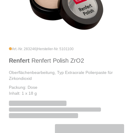
Art.-Nr. 283246
|
Hersteller-Nr. 5101100
Renfert
Renfert Polish ZrO2
Oberflächenbearbeitung, Typ Extraorale Polierpaste für
Zirkondioxid
Packung: Dose
Inhalt: 1 x 18 g