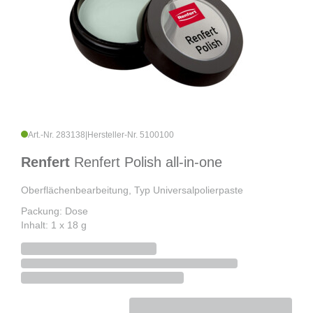
Art.-Nr. 283138
|
Hersteller-Nr. 5100100
Renfert
Renfert Polish all-in-one
Oberflächenbearbeitung, Typ Universalpolierpaste
Packung: Dose
Inhalt: 1 x 18 g