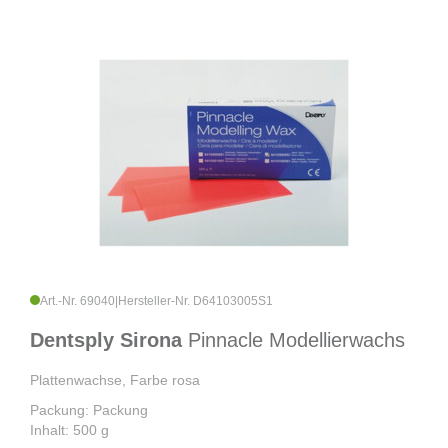
Art.-Nr. 69040
|
Hersteller-Nr. D64103005S1
Dentsply Sirona
Pinnacle Modellierwachs
Plattenwachse, Farbe rosa
Packung: Packung
Inhalt: 500 g