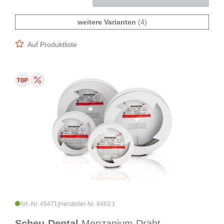
weitere Varianten
(4)
Auf Produktliste
Art.-Nr. 45471
|
Hersteller-Nr. 8463.1
Scheu-Dental
Menzanium Draht