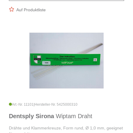
Auf Produktliste
Art.-Nr. 11101
|
Hersteller-Nr. 5425000310
Dentsply Sirona
Wiptam Draht
Drähte und Klammerkreuze, Form rund, Ø 1,0 mm, geeignet