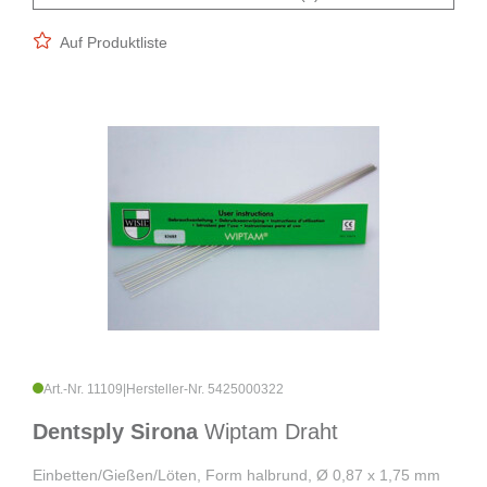
Auf Produktliste
Art.-Nr. 11109
|
Hersteller-Nr. 5425000322
Dentsply Sirona
Wiptam Draht
Einbetten/Gießen/Löten, Form halbrund, Ø 0,87 x 1,75 mm