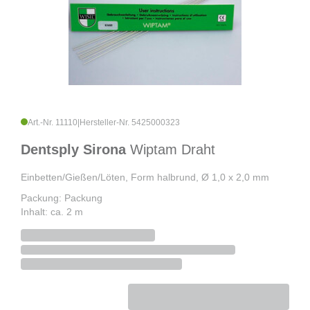
Art.-Nr. 11110
|
Hersteller-Nr. 5425000323
Dentsply Sirona
Wiptam Draht
Einbetten/Gießen/Löten, Form halbrund, Ø 1,0 x 2,0 mm
Packung: Packung
Inhalt: ca. 2 m