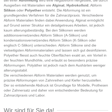
Bei einer
Abformung
wird eine Negativform hergestellt, die durch
Ausgießen mit Materialien wie
Alginat
,
Hydrokolloid
, Abform
Silikon
oder
Polyether
entsteht. Die Abformung ist ein
grundlegendes Verfahren für die Zahnarztpraxis. Verschiedene
Abform Materialien finden dabei Anwendung. Alginat ermöglicht
auf Grund seiner Struktur ein detailgetreues Arbeiten, ist jedoch
kaum alterungsbeständig. Bei den Silikonen werden
additionsvernetzendes Abform Silikon (A-Silikon) und
kondensationsvernetzendes Abform Silikon (K-Silikon oder
englisch C-Silikon) unterschieden. Abform Silikone sind die
vielseitigsten Abformmaterialien und lassen sich gut desinfizieren.
Polyether fliesst auch feuchte Oberflächen exakt an, ein Vorteil in
der feuchten Mundhöhle, und erlaubt so besonders präzise
Abformungen. Polyäther ist jedoch nach dem Aushärten weniger
alterungsstabil.
Die verschiedenen Abform Materialien werden genutzt, um
präzise Abformungen von Zahnreihen und Kiefer herzustellen.
Der so entstehende Abdruck ist Grundlage für Modelle, Prothesen
oder Zahnersatz und daher von entscheidender Bedeutung für
Zahnarztpraxis und Labor.
Wir sind für Sie da!