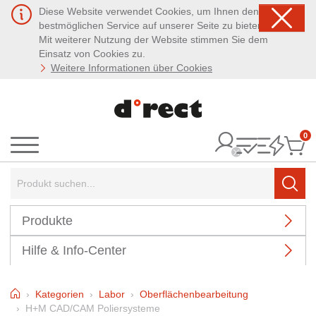
Diese Website verwendet Cookies, um Ihnen den
bestmöglichen Service auf unserer Seite zu bieten.
Mit weiterer Nutzung der Website stimmen Sie dem
Einsatz von Cookies zu.
Weitere Informationen über Cookies
0
It
Menü
Suchbegriff:
Such
Produkte
Hilfe & Info-Center
Home
Kategorien
Labor
Oberflächenbearbeitung
H+M CAD/CAM Poliersysteme