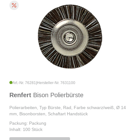
Art.-Nr. 76281
|
Hersteller-Nr. 7631100
Renfert
Bison Polierbürste
Polierarbeiten, Typ Bürste, Rad, Farbe schwarz/weiß, Ø 14
mm, Bisonborsten, Schaftart Handstück
Packung: Packung
Inhalt: 100 Stück