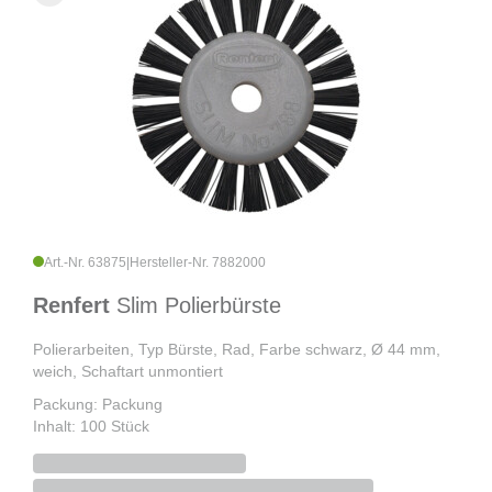
Art.-Nr. 63875
|
Hersteller-Nr. 7882000
Renfert
Slim Polierbürste
Polierarbeiten, Typ Bürste, Rad, Farbe schwarz, Ø 44 mm,
weich, Schaftart unmontiert
Packung: Packung
Inhalt: 100 Stück