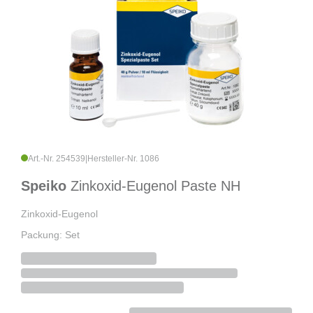
Art.-Nr. 254539
|
Hersteller-Nr. 1086
Speiko
Zinkoxid-Eugenol Paste NH
Zinkoxid-Eugenol
Packung: Set