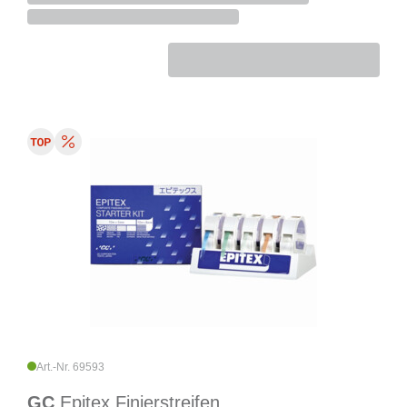
Art.-Nr. 69593
GC
Epitex Finierstreifen