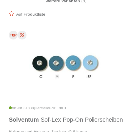
weitere Varianten
(9)
Auf Produktliste
Art.-Nr. 81838
|
Hersteller-Nr. 1981F
Solventum
Sof-Lex Pop-On Polierscheiben
Polieren und Finieren, Typ fein, Ø 9,5 mm