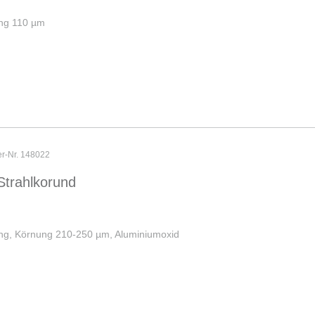
ung 110 µm
er-Nr. 148022
Strahlkorund
ng, Körnung 210-250 µm, Aluminiumoxid