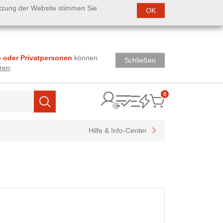
utzung der Website stimmen Sie
OK
 oder Privatpersonen
können
Schließen
ren
.
0
Items
Suchen
Hilfe & Info-Center