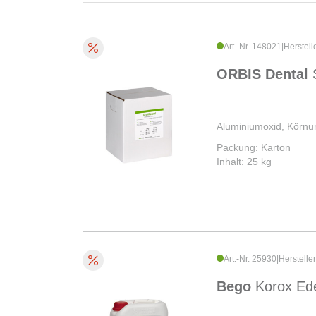
Art.-Nr. 148021
|
Herstell
ORBIS Dental
Aluminiumoxid, Körn
Packung: Karton
Inhalt: 25 kg
Art.-Nr. 25930
|
Herstelle
Bego
Korox Ede