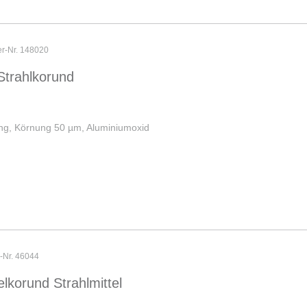
er-Nr. 148020
Strahlkorund
ng, Körnung 50 µm, Aluminiumoxid
r-Nr. 46044
lkorund Strahlmittel