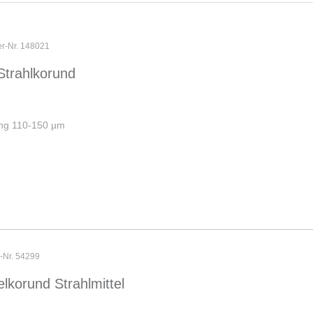
er-Nr. 148021
Strahlkorund
ung 110-150 µm
r-Nr. 54299
lkorund Strahlmittel