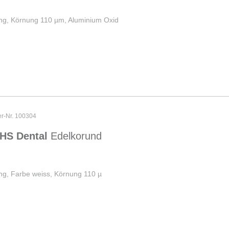
ng, Körnung 110 µm, Aluminium Oxid
er-Nr. 100304
HS Dental
Edelkorund
ng, Farbe weiss, Körnung 110 µ