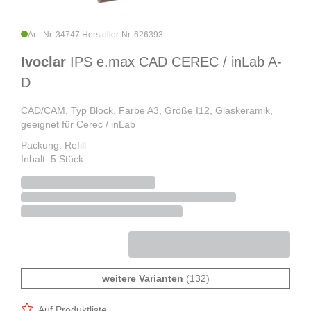
Art.-Nr. 34747
|
Hersteller-Nr. 626393
Ivoclar
IPS e.max CAD CEREC / inLab A-
D
CAD/CAM, Typ Block, Farbe A3, Größe I12, Glaskeramik,
geeignet für Cerec / inLab
Packung: Refill
Inhalt: 5 Stück
weitere Varianten
(132)
Auf Produktliste