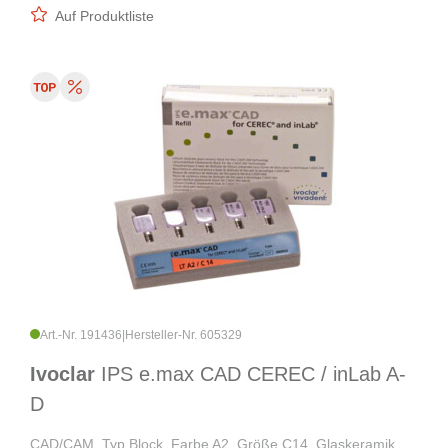
Auf Produktliste
Art.-Nr. 191436
|
Hersteller-Nr. 605329
Ivoclar
IPS e.max CAD CEREC / inLab A-
D
CAD/CAM, Typ Block, Farbe A2, Größe C14, Glaskeramik,