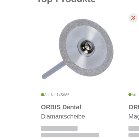
Art.-Nr. 145665
Art.
ORBIS Dental
ORB
Diamantscheibe
Mag