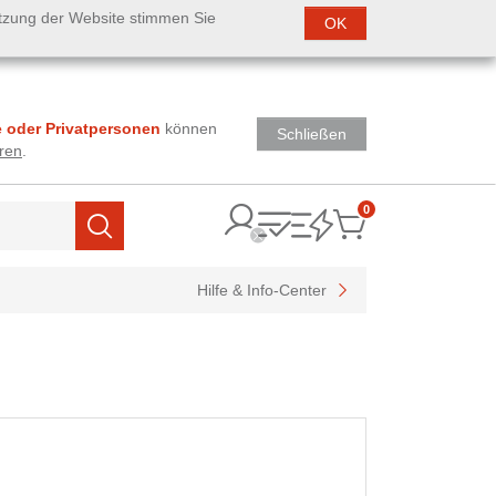
utzung der Website stimmen Sie
OK
 oder Privatpersonen
können
Schließen
ren
.
0
Items
Suchen
Hilfe & Info-Center