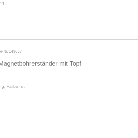
ng
er-Nr. 149057
Magnetbohrerständer mit Topf
g, Farbe rot