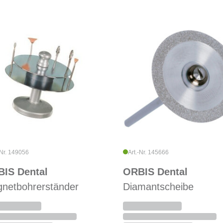
-Nr. 149056
Art.-Nr. 145666
IS Dental
ORBIS Dental
netbohrerständer
Diamantscheibe