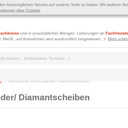
n bestmöglichen Service auf unserer Seite zu bieten. Mit weiterer N
mationen über Cookies
Fachkreise
und in praxisüblichen Mengen. Lieferungen an
Fachfremde
tzl. MwSt., auf Ausnahmen wird ausdrücklich hingewiesen.
Mehr erfah
griff:
g
Hausmarke Bohrerständer/ Diamantscheiben
der/ Diamantscheiben