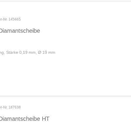
er-Nr. 145665
Diamantscheibe
ng, Stärke 0,19 mm, Ø 19 mm
er-Nr. 187638
Diamantscheibe HT