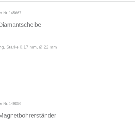
er-Nr. 145667
Diamantscheibe
ng, Stärke 0,17 mm, Ø 22 mm
er-Nr. 149056
Magnetbohrerständer