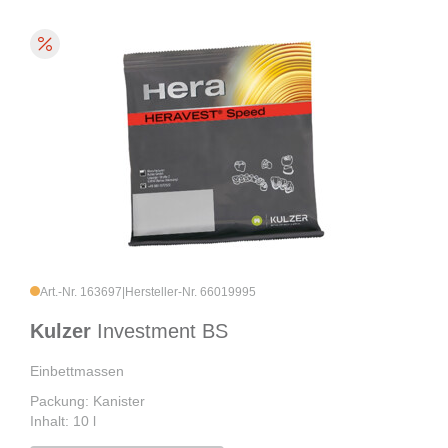
Art.-Nr. 163697
|
Hersteller-Nr. 66019995
Kulzer
Investment BS
Einbettmassen
Packung: Kanister
Inhalt: 10 l