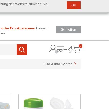
utzung der Website stimmen Sie
OK
 oder Privatpersonen
können
Schließen
ren
.
0
Items
Suchen
Hilfe & Info-Center