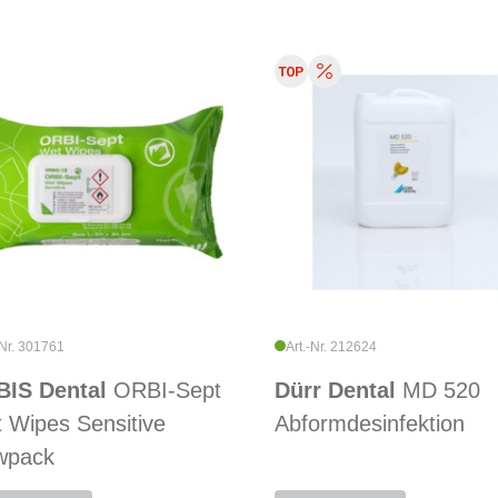
-Nr. 301761
Art.-Nr. 212624
IS Dental
ORBI-Sept
Dürr Dental
MD 520
 Wipes Sensitive
Abformdesinfektion
wpack