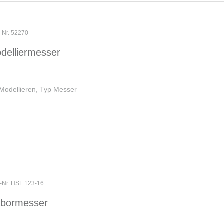
r-Nr. 52270
delliermesser
Modellieren, Typ Messer
r-Nr. HSL 123-16
abormesser