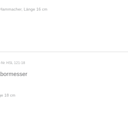
p Hammacher, Länge 16 cm
r-Nr. HSL 121-18
abormesser
ge 18 cm