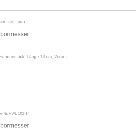
r-Nr. HWL 100-13
abormesser
 Fahnenstock, Länge 13 cm, Wironit
ler-Nr. HWL 102-14
abormesser