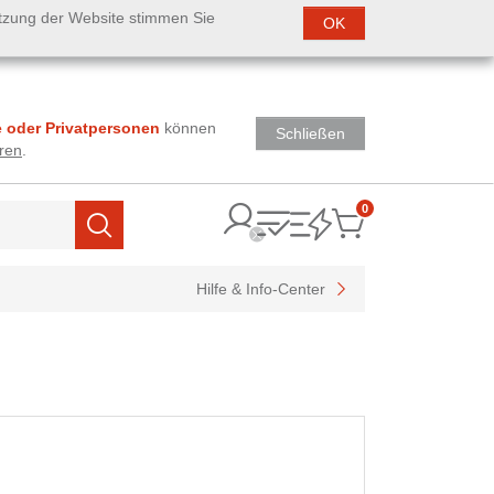
utzung der Website stimmen Sie
OK
 oder Privatpersonen
können
Schließen
ren
.
0
Items
Suchen
Hilfe & Info-Center