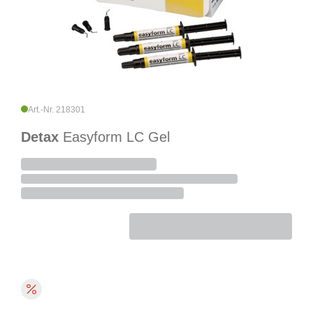
Art.-Nr. 218301
Detax
Easyform LC Gel