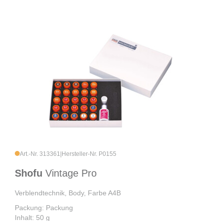
Art.-Nr. 313361
|
Hersteller-Nr. P0155
Shofu
Vintage Pro
Verblendtechnik, Body, Farbe A4B
Packung: Packung
Inhalt: 50 g