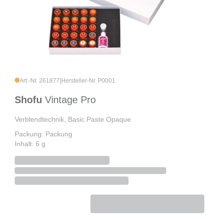
Art.-Nr. 261877
|
Hersteller-Nr. P0001
Shofu
Vintage Pro
Verblendtechnik, Basic Paste Opaque
Packung: Packung
Inhalt: 6 g