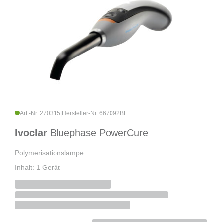
Art.-Nr. 270315
|
Hersteller-Nr. 667092BE
Ivoclar
Bluephase PowerCure
Polymerisationslampe
Inhalt: 1 Gerät