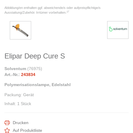
Abbildung/en enthalten ggf. abweichende/s oder aufpreispflichtige/s
17
Ausstattung/Zubehör. Irrtümer vorbehalten.
Elipar Deep Cure S
Solventum
(
76975
)
Art.-Nr.:
243834
Polymerisationslampe, Edelstahl
Packung
:
Gerät
Inhalt
:
1 Stück
Drucken
Auf Produktliste