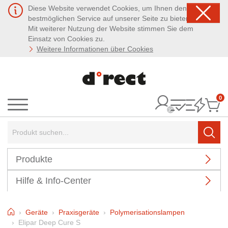
Diese Website verwendet Cookies, um Ihnen den
bestmöglichen Service auf unserer Seite zu bieten.
Mit weiterer Nutzung der Website stimmen Sie dem
Einsatz von Cookies zu.
Weitere Informationen über Cookies
0
It
Menü
Suchbegriff:
Such
Produkte
Hilfe & Info-Center
Home
Geräte
Praxisgeräte
Polymerisationslampen
Elipar Deep Cure S