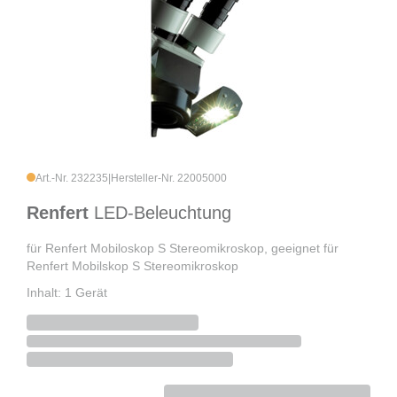
Art.-Nr. 232235
|
Hersteller-Nr. 22005000
Renfert
LED-Beleuchtung
für Renfert Mobiloskop S Stereomikroskop, geeignet für
Renfert Mobilskop S Stereomikroskop
Inhalt: 1 Gerät