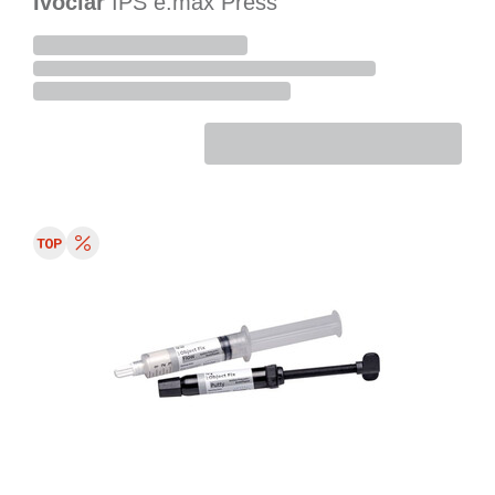
Ivoclar
IPS e.max Press