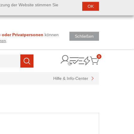
utzung der Website stimmen Sie
OK
 oder Privatpersonen
können
Schließen
ren
.
0
Items
Suchen
Hilfe & Info-Center