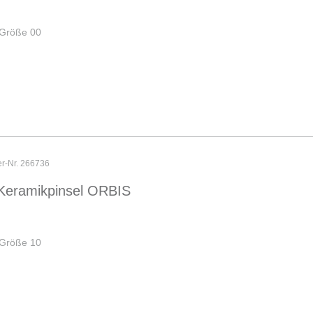
, Größe 00
er-Nr. 266736
Keramikpinsel ORBIS
, Größe 10