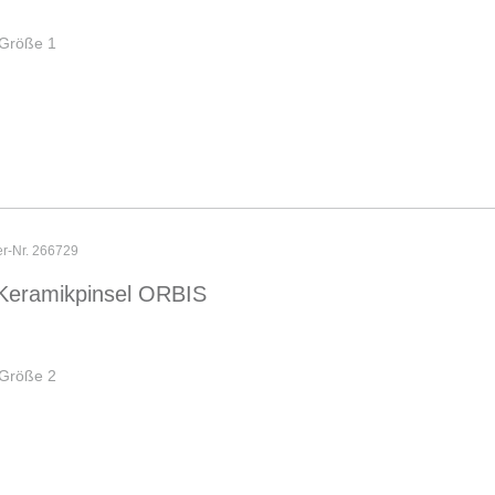
 Größe 1
er-Nr. 266729
Keramikpinsel ORBIS
 Größe 2