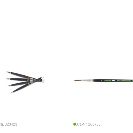
-Nr. 323423
Art.-Nr. 266733