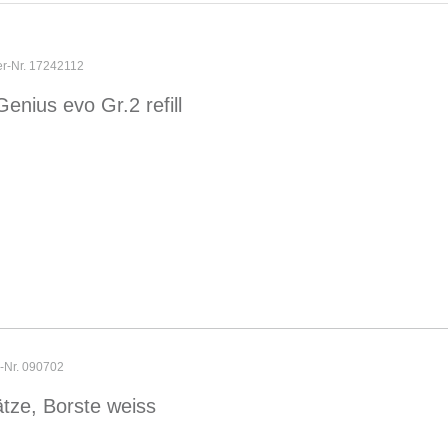
er-Nr. 17242112
Genius evo Gr.2 refill
r-Nr. 090702
tze, Borste weiss