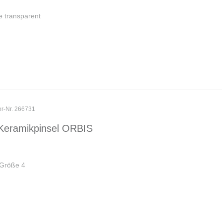
e transparent
er-Nr. 266731
Keramikpinsel ORBIS
 Größe 4