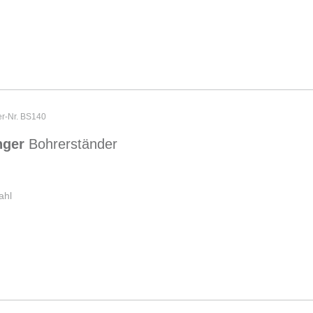
er-Nr. BS140
nger
Bohrerständer
ahl