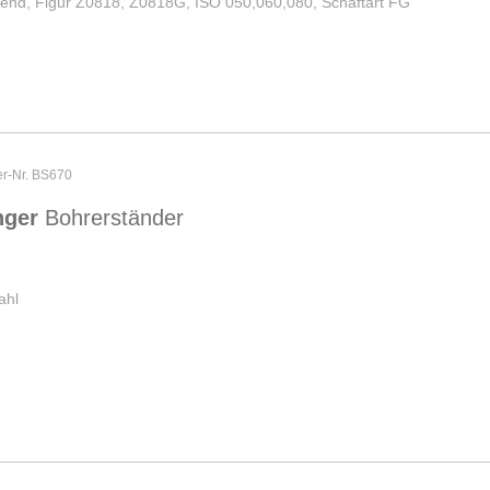
rend, Figur Z0818, Z0818G, ISO 050,060,080, Schaftart FG
er-Nr. BS670
nger
Bohrerständer
ahl