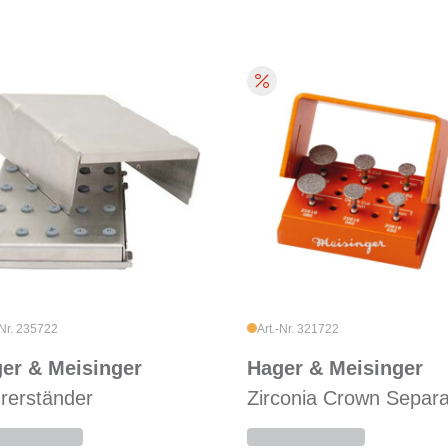
-Nr. 235722
Art.-Nr. 321722
er & Meisinger
Hager & Meisinger
rerständer
Zirconia Crown Separa