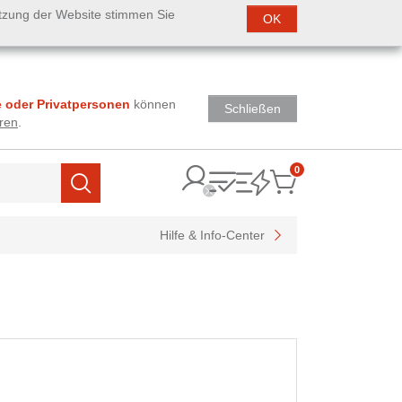
utzung der Website stimmen Sie
OK
 oder Privatpersonen
können
Schließen
ren
.
0
Items
Suchen
Hilfe & Info-Center