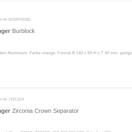
ler-Nr. 82SW703GEL
nger
Burblock
rtem Aluminium, Farbe orange, Format B 140 x 69 H x T 40 mm, geeign
ler-Nr. 74ZCS24
nger
Zirconia Crown Separator