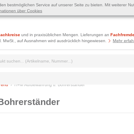
n bestmöglichen Service auf unserer Seite zu bieten. Mit weiterer N
mationen über Cookies
Fachkreise
und in praxisüblichen Mengen. Lieferungen an
Fachfremde
tzl. MwSt., auf Ausnahmen wird ausdrücklich hingewiesen.
Mehr erfah
griff:
erend
H+M Aufbewahrung u. Bohrerständer
Bohrerständer