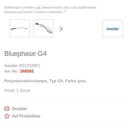
Abbildung/en enthalten ggf. abweichende/s oder aufpreispflichtige/s
17
Ausstattung/Zubehör. Irrtümer vorbehalten.
Bluephase G4
Ivoclar
(
691258BE
)
Art.-Nr.:
268592
Polymerisationslampe, Typ G4, Farbe grau
Inhalt
:
1 Gerät
Drucken
Auf Produktliste