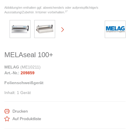
Abbildung/en enthalten ggf. abweichende/s oder aufpreispflichtige/s
17
Ausstattung/Zubehör. Irrtümer vorbehalten.
MELAseal 100+
MELAG
(
ME10211
)
Art.-Nr.:
209859
Folienschweißgerät
Inhalt
:
1 Gerät
Drucken
Auf Produktliste