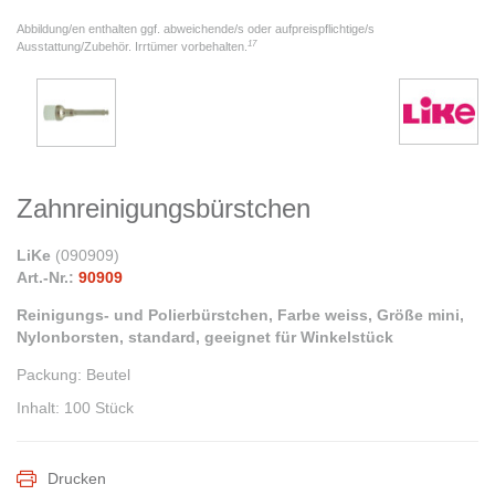
Abbildung/en enthalten ggf. abweichende/s oder aufpreispflichtige/s
17
Ausstattung/Zubehör. Irrtümer vorbehalten.
Zahnreinigungsbürstchen
LiKe
(
090909
)
Art.-Nr.:
90909
Reinigungs- und Polierbürstchen, Farbe weiss, Größe mini,
Nylonborsten, standard, geeignet für Winkelstück
Packung
:
Beutel
Inhalt
:
100 Stück
Drucken