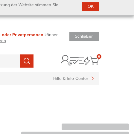
utzung der Website stimmen Sie
OK
 oder Privatpersonen
können
Schließen
ren
.
0
Items
Suchen
Hilfe & Info-Center