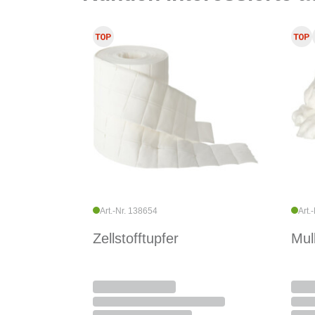
Art.-Nr. 138654
Art.
Zellstofftupfer
Mul