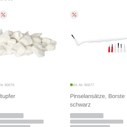
-Nr. 90076
Art.-Nr. 90077
ltupfer
Pinselansätze, Borste
schwarz