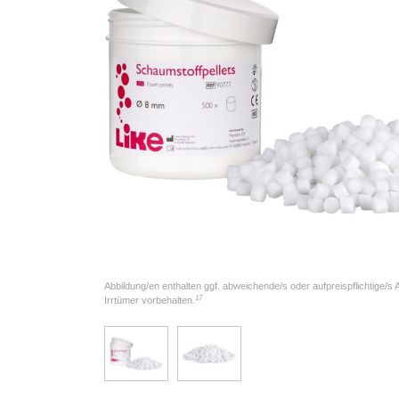
Abbildung/en enthalten ggf. abweichende/s oder aufpreispflichtige/s
17
Irrtümer vorbehalten.