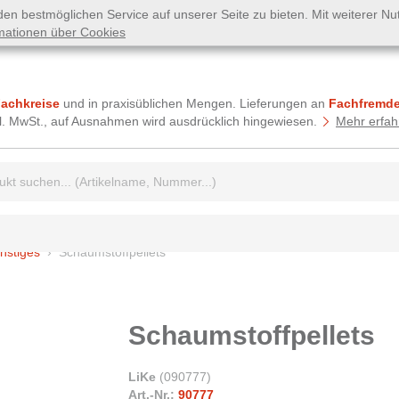
n bestmöglichen Service auf unserer Seite zu bieten. Mit weiterer N
mationen über Cookies
Fachkreise
und in praxisüblichen Mengen. Lieferungen an
Fachfremde
tzl. MwSt., auf Ausnahmen wird ausdrücklich hingewiesen.
Mehr erfah
griff:
nstiges
Schaumstoffpellets
Schaumstoffpellets
LiKe
(
090777
)
Art.-Nr.:
90777